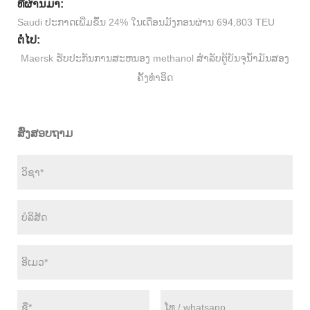
ທີ່ຜ່ານມາ:
Saudi ປະກາດເພີ່ມຂຶ້ນ 24% ໃນເດືອນມັງກອນຜ່ານ 694,803 TEU
ຕໍ່ໄປ:
Maersk ຮັບປະກັນການສະຫນອງ methanol ສໍາລັບຕູ້ບັນຈຸນໍ້າມັນສອງ
ຄັ້ງທໍາອິດ
ສົ່ງສອບຖາມ