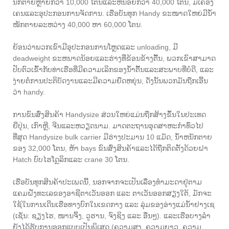
ນັກຕາຍຫຼາຍກ່ວາ 10,000 ໂຕນແລະຫນ້ອຍກວ່າ 40,000 ໂຕນ, ມີເຄື່ອງ
ເຄນແລະອຸປະກອນການຈັດການ. ເຮືອບັນທຸກ Handy ຂະໜາດໃຫຍ່ມີນ້ຳ
ໜັກຕາຍລະຫວ່າງ 40,000 ຫາ 60,000 ໂຕນ.
ຍ້ອນວ່າພວກເຂົາມີອຸປະກອນການໂຫຼດແລະ unloading, ມີ
deadweight ຂະຫນາດນ້ອຍແລະຮ່າງທີ່ຂ້ອນຂ້າງຕື້ນ, ພວກເຂົາສາມາດ
ປັບຕົວເຂົ້າກັບທ່າເຮືອທີ່ມີຄວາມເລິກຂອງນ້ໍາຕື້ນແລະສະພາບທີ່ບໍ່ດີ, ແລະ
ງ່າຍຕໍ່ການປະຕິບັດງານແລະມີຄວາມຍືດຫຍຸ່ນ, ດັ່ງນັ້ນພວກມັນຖືກເອີ້ນ
ວ່າ handy.
ການຂົນສົ່ງສິນຄ້າ Handysize ສ່ວນໃຫຍ່ແມ່ນຖືກສ້າງຂຶ້ນໃນປະເທດ
ຍີ່ປຸ່ນ, ເກົາຫຼີ, ຈີນແລະຫວຽດນາມ. ມາດຕະຖານອຸດສາຫະກໍາທົ່ວໄປ
ທີ່ສຸດ Handysize bulk carrier ມີຮ່າງປະມານ 10 ແມັດ, ນ້ໍາຫນັກຕາຍ
ຂອງ 32,000 ໂຕນ, ຫ້າ bays ຂົນສົ່ງສິນຄ້າແລະໄດ້ຖືກຕິດຕັ້ງດ້ວຍຝາ
Hatch ບົບໄຮໂດຼລິກແລະ crane 30 ໂຕນ.
ເຮືອບັນທຸກສິນຄ້າປະເພດນີ້, ນອກຈາກຈະເປັນເລື່ອງທຳມະດາຢູ່ຕາມ
ແຄມຝັ່ງທະເລຂອງອາຊີຕາເວັນອອກ ແລະ ຕາເວັນອອກສຽງໃຕ້, ມັກຈະ
ໃຊ້ໃນການເດີນເຮືອທາງບົກໃນເຂດກາງ ແລະ ລຸ່ມຂອງອ່າງແມ່ນ້ຳຢາງເຊ
(ເຊັ່ນ: ຊຽງໄຮ, ໜານຈິ້ງ, ວູຮານ, ຈົງຊິງ ແລະ ອື່ນໆ). ​ແລະ​ເຮືອ​ບາງ​ລຳ​
ຍັງ​ໄດ້​ຮັບ​ການ​ອອກ​ແບບ​ເປັນ​ພິ​ເສດ (ຄວາມ​ສູງ, ຄວາມ​ຍາວ, ຄວາມ​