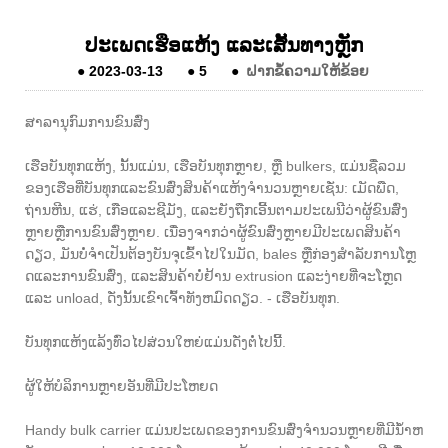
ປະເພດເຮືອແຫ້ງ ແລະເສັ້ນທາງຫຼັກ
●
2023-03-13
●
5
●
ຝາກຂໍ້ຄວາມໃຫ້ຂ້ອຍ
ສາລານຸກົມການຂົນສົ່ງ
ເຮືອບັນທຸກແຫ້ງ, ນັ້ນແມ່ນ, ເຮືອບັນທຸກຫຼາຍ, ຫຼື bulkers, ແມ່ນຊື່ລວມ
ຂອງເຮືອທີ່ບັນທຸກແລະຂົນສົ່ງສິນຄ້າແຫ້ງຈໍານວນຫຼາຍເຊັ່ນ: ເມັດພືດ,
ຖ່ານຫີນ, ແຮ່, ເກືອແລະຊີມັງ, ແລະຍັງຖືກເອີ້ນຕາມປະເພນີວ່າຜູ້ຂົນສົ່ງ
ຫຼາຍຫຼືການຂົນສົ່ງຫຼາຍ. ເນື່ອງຈາກວ່າຜູ້ຂົນສົ່ງຫຼາຍມີປະເພດສິນຄ້າ
ດຽວ, ມັນບໍ່ຈໍາເປັນຕ້ອງບັນຈຸເຂົ້າໄປໃນມັດ, bales ຫຼືກ່ອງສໍາລັບການໂຫຼ
ດແລະການຂົນສົ່ງ, ແລະສິນຄ້າບໍ່ຢ້ານ extrusion ແລະງ່າຍທີ່ຈະໂຫຼດ
ແລະ unload, ດັ່ງນັ້ນເຂົາເຈົ້າທັງຫມົດດຽວ. - ເຮືອ​ບັນ​ທຸກ​.
ບັນທຸກແຫ້ງແລ້ງທົ່ວໄປສ່ວນໃຫຍ່ແມ່ນດັ່ງຕໍ່ໄປນີ້.
ຜູ້ໃຫ້ບໍລິການຫຼາຍອັນທີ່ມີປະໂຫຍດ
Handy bulk carrier ແມ່ນປະເພດຂອງການຂົນສົ່ງຈໍານວນຫຼາຍທີ່ມີນ້ໍາຫ