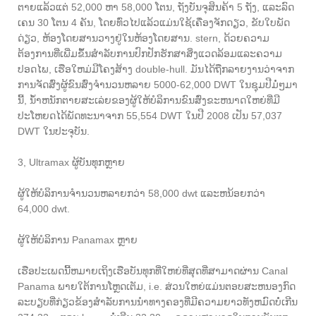
ຕາຍແລ້ວແຕ່ 52,000 ຫາ 58,000 ໂຕນ, ຖັງບັນຈຸສິນຄ້າ 5 ຖັງ, ແລະລົດ
ເຄນ 30 ໂຕນ 4 ຄັນ, ໂດຍທົ່ວໄປແລ້ວແມ່ນໃຊ້ເຄື່ອງຈັກດຽວ, ຂັບໃບພັດ
ດ່ຽວ, ຫ້ອງໂດຍສານວາງຢູ່ໃນຫ້ອງໂດຍສານ. stern, ດ້ວຍຄວາມ
ຕ້ອງການທີ່ເພີ່ມຂຶ້ນສໍາລັບການປົກປັກຮັກສາສິ່ງແວດລ້ອມແລະຄວາມ
ປອດໄພ, ເຮືອໃຫມ່ມີໂຄງສ້າງ double-hull. ມັນໄດ້ຖືກລາຍງານວ່າຈາກ
ການຈັດສົ່ງຜູ້ຂົນສົ່ງຈໍານວນຫລາຍ 5000-62,000 DWT ໃນຊຸມປີມໍ່ໆມາ
ນີ້, ນ້ໍາຫນັກຕາຍສະເລ່ຍຂອງຜູ້ໃຫ້ບໍລິການຂົນສົ່ງຂະຫນາດໃຫຍ່ທີ່ມີ
ປະໂຫຍດໄດ້ພັດທະນາຈາກ 55,554 DWT ໃນປີ 2008 ເປັນ 57,037
DWT ໃນປະຈຸບັນ.
3​, Ultramax ຜູ້​ບັນ​ທຸກ​ຫຼາຍ​
ຜູ້ໃຫ້ບໍລິການຈໍານວນຫລາຍກວ່າ 58,000 dwt ແລະຫນ້ອຍກວ່າ
64,000 dwt.
ຜູ້ໃຫ້ບໍລິການ Panamax ຫຼາຍ
ເຮືອປະເພດນີ້ຫມາຍເຖິງເຮືອບັນທຸກທີ່ໃຫຍ່ທີ່ສຸດທີ່ສາມາດຜ່ານ Canal
Panama ພາຍໃຕ້ການໂຫຼດເຕັມ, i.e. ສ່ວນໃຫຍ່ແມ່ນຕອບສະຫນອງກົດ
ລະບຽບທີ່ກ່ຽວຂ້ອງສໍາລັບການນໍາທາງຄອງທີ່ມີຄວາມຍາວທັງຫມົດບໍ່ເກີນ