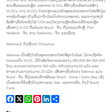
ຖ່ານຫີນແລະແຮ່ເຫຼັກ. ນອກຈາກ VLOCs ທີ່ສ້າງຂຶ້ນເພື່ອການກໍ່ສ້າງ
VLOCs, ບາງ VLOCs ໃນຕະຫຼາດແມ່ນບັນທຸກແຮ່ຂະຫນາດໃຫຍ່ທີ່ປ່ຽນ
ຈາກລົດບັນທຸກ (ຍັງເອີ້ນວ່ານ້ໍາມັນເປັນຈໍານວນຫລາຍ), ແລະບາງແຫ່ງກໍ່
ຖືກສ້າງຂຶ້ນໂດຍອີງໃສ່ COA ຂອງໂຮງງານເຫຼັກເພື່ອປະຕິບັດແຮ່ເຫຼັກ.
ເສັ້ນທາງ VLOC ຕົ້ນຕໍແມ່ນ Brazil - ຈີນ, ຍີ່ປຸ່ນແລະເກົາຫຼີ, Port
Hedland - ຈີນ, ອ່າວ Saldanha - ຈີນ, ແລະອື່ນໆ.
Valemax】ຍັງເອີ້ນວ່າ Chinamax
Valemax ເປັນໜຶ່ງໃນບັນທຸກຂະໜາດໃຫຍ່ທີ່ສຸດໃນໂລກ, ມັກຈະຖືກຈັດ
ປະເພດເປັນ VLOC, ມີນ້ຳໜັກໂຕຕາຍລະຫວ່າງ 380,000 ຫາ 400,000
ໂຕນ, ຄວາມຍາວປະມານ 360 ແມັດ, ກວ້າງປະມານ 65 ແມັດ ແລະ
ຮ່າງຄວາມຍາວປະມານ 25 ແມັດ. ເສັ້ນທາງຕົ້ນຕໍຂອງ Valemax ແມ່ນ
Brazil - ຈີນ, ຍີ່ປຸ່ນແລະເກົາຫລີແລະ Brazil - Sohar / Subic Bay, ເຊິ່ງ
ເປັນສະຖານີຂົນສົ່ງຂ້າມຜ່ານຂອງ Vale. ນອກຈາກນັ້ນ, ຍັງມີ Brazil-
Conti.
Facebook
X
WhatsApp
Pinterest
LinkedIn
Share