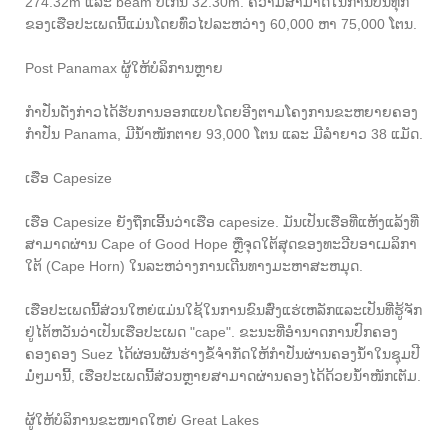
274.32m ແລະ beam ບໍ່ເກີນ 32.30m. ຄວາມສາມາດໃນການບັນທຸກ
ຂອງເຮືອປະເພດນີ້ແມ່ນໂດຍທົ່ວໄປລະຫວ່າງ 60,000 ຫາ 75,000 ໂຕນ.
Post Panamax ຜູ້ໃຫ້ບໍລິການຫຼາຍ
ກຳ​ປັ່ນ​ດັ່ງກ່າວ​ໄດ້​ຮັບ​ການ​ອອກ​ແບບ​ໂດຍ​ອີງ​ຕາມ​ໂຄງການ​ຂະຫຍາຍ​ຄອງ​
ກຳ​ປັ່ນ Panama, ມີ​ນ້ຳໜັກ​ຕາຍ 93,000 ​ໂຕນ ​ແລະ ​ມີ​ລຳ​ຍາວ 38 ​ແມັດ.
ເຮືອ Capesize
ເຮືອ Capesize ຍັງຖືກເອີ້ນວ່າເຮືອ capesize. ມັນເປັນເຮືອທີ່ແຫ້ງແລ້ງທີ່
ສາມາດຜ່ານ Cape of Good Hope ຫຼືຈຸດໃຕ້ສຸດຂອງທະວີບອາເມລິກາ
ໃຕ້ (Cape Horn) ໃນລະຫວ່າງການເດີນທາງມະຫາສະຫມຸດ.
ເຮືອ​ປະ​ເພດ​ນີ້​ສ່ວນ​ໃຫຍ່​ແມ່ນ​ໃຊ້​ໃນ​ການ​ຂົນ​ສົ່ງ​ແຮ່​ເຫລັກ​ແລະ​ເປັນ​ທີ່​ຮູ້​ຈັກ​
ຢູ່​ໄຕ້​ຫວັນ​ວ່າ​ເປັນ​ເຮືອ​ປະ​ເພດ "cape". ຂະນະ​ທີ່​ອຳນາດ​ການ​ປົກຄອງ​
ຄອງ​ຄອງ Suez ​ໄດ້​ຜ່ອນ​ຜັນ​ຮ່າງ​ຂໍ້​ຈຳກັດ​ໃຫ້​ກຳ​ປັ່ນ​ຜ່ານ​ຄອງ​ນ້ຳ​ໃນ​ຊຸມ​ປີ​
ມໍ່ໆ​ມາ​ນີ້, ເຮືອ​ປະ​ເພດ​ນີ້​ສ່ວນ​ຫຼາຍ​ສາມາດ​ຜ່ານ​ຄອງ​ໄດ້​ດ້ວຍ​ນ້ຳໜັກ​ເຕັມ.
ຜູ້ໃຫ້ບໍລິການຂະໜາດໃຫຍ່ Great Lakes