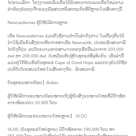
ໄປອາເມລິກາ. ໂຮງງານຜະລິດເຮືອໄດ້ພັດທະນາປະເພດເຮືອໃຫມ່ຕາມ
ຄໍາຮ້ອງຂໍຂອງເຈົ້າຂອງເພື່ອສະເຫນີເສດຖະກິດທີ່ດີຫຼາຍໃນເສັ້ນທາງນີ້.
Newcastlemax ຜູ້ໃຫ້ບໍລິການຫຼາຍ
ເຮືອ Newcastlemax ແມ່ນຕັ້ງຊື່ຕາມກຳປັ່ນລຳດັ່ງກ່າວ ໃນເບື້ອງຕົ້ນໄດ້
ນຳໃຊ້ເພື່ອຂົນສົ່ງຖ່ານຫີນຈາກທ່າເຮືອ Newcastle, ປະເທດອົດສະຕາລີ
ໄປຍັງຍີ່ປຸ່ນ. ລະດັບຄວາມອາດສາມາດຂອງເຮືອນີ້ແມ່ນຈາກ 203,000
dwt ຫາ 208,000 dwt. ບໍ່ເຫມືອນກັບຜູ້ບັນທຸກແຮ່ທີ່ອຸທິດຕົນ, ເຮືອລໍານີ້
ແມ່ນຢູ່ໃກ້ກັບເຮືອບັນທຸກແຮ່ Cape of Good Hope ແລະປະຈຸບັນໄດ້ຖືກ
ປະຕິບັດໂດຍສ່ວນໃຫຍ່ໃນເສັ້ນທາງຈີນ - ອົດສະຕາລີ.
ບັນທຸກຂະໜາດນ້ອຍ】Bulker
ຜູ້ໃຫ້ບໍລິການຂະໜາດນ້ອຍໝາຍເຖິງຜູ້ຂົນສົ່ງຂະໜາດໃຫຍ່ທີ່ມີນໍ້າໜັກ
ຕາຍໜ້ອຍກວ່າ 10,000 ໂຕນ.
ຜູ້ໃຫ້ບໍລິການແຮ່ຂະຫນາດໃຫຍ່ຫຼາຍ】 VLOC
VLOC (ບັນທຸກແຮ່ໃຫຍ່ຫຼາຍ) ມີນ້ຳໜັກຕາຍ 190,000 ໂຕນ ຫາ
365,000 ໂຕນ. ພວກມັນຖືກນໍາໃຊ້ພຽງແຕ່ສໍາລັບການຂົນສົ່ງທາງໄກຂອງ