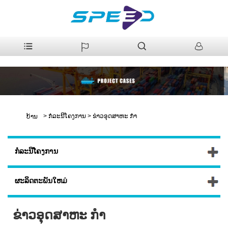
>
ກໍລະນີໂຄງການ
>
ຂ່າວອຸດສາຫະ ກຳ
ບ້ານ
ກໍລະນີໂຄງການ
ຜະລິດຕະພັນໃຫມ່
ຂ່າວອຸດສາຫະ ກຳ