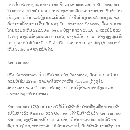
ມັນ​ເປັນ​ເຮືອ​ບັນທຸກ​ຂະໜາດ​ໃຫຍ່​ທີ່​ແລ່ນ​ຜ່ານ​ທະເລສາບ St. Lawrence ​
ໃນ​ທະເລສາບ​ໃຫຍ່​ຢູ່​ຊາຍ​ແດນ​ຂອງ​ສະຫະລັດ​ແລະ​ກາ​ນາ​ດາ, ຕົ້ນຕໍ​ແມ່ນ​
ບັນທຸກ​ຖ່ານ​ຫີນ, ແຮ່​ເຫຼັກ​ແລະ​ເມັດ​ພືດ. ກຳ​ປັ່ນ​ຕ້ອງ​ຕອບ​ສະ​ໜອງ​ຄວາມ​
ຕ້ອງ​ການ​ດ້ານ​ການ​ເດີນ​ເຮືອ​ຂອງ St. Lawrence Seaway, ມີ​ຄວາມ​ຍາວ​
ໂດຍ​ລວມ​ບໍ່​ເກີນ 222.50m, beam ບໍ່​ຫຼາຍ​ກວ່າ 23.16m, ແລະ​ບໍ່​ມີ​ສ່ວນ​
ໃດ​ໜຶ່ງ​ຂອງ​ຂົວ​ທີ່​ຖອກ​ອອກ​ຈາກ​ເຮືອ, ຮ່າງ​ບໍ່​ມີ​ອີກ. ກ ່ ວາ ຮ່າງ ສູງ ສຸດ ທີ່
ອະ ນຸ ຍາດ ໃຫ້ ໃນ ນ ້ ໍ າ ທີ່ ສໍາ ຄັນ, ແລະ ຄວາມ ສູງ ເທິງ ສຸດ mast ບໍ່
ເກີນ 35.66m ຈາກ ຫນ້າ ດິນ.
Kamsarmax
ເຮືອ Kamsarmax ເປັນເຮືອໃຫຍ່ກວ່າ Panamax, ມີຄວາມຍາວໂດຍ
ລວມບໍ່ເກີນ 229m, ສາມາດໂທຫາທ່າເຮືອ Kalsam (ຕັ້ງຢູ່ໃນ
ສາທາລະນະລັດ Guinea, ສ່ວນຫຼາຍແມ່ນໃຊ້ສໍາລັບການໂຫຼດແລະ
unloading ແຮ່ bauxite).
Kamsarmax ໄດ້ຖືກອອກແບບໃຫ້ເປັນຜູ້ຂົນສົ່ງໃຫຍ່ທີ່ສຸດທີ່ສາມາດເຂົ້າ
ໄປໃນທ່າເຮືອ Kamsar ຂອງ Guinean, ດັ່ງນັ້ນຈຶ່ງເອີ້ນວ່າ Kamsarmax.
Kamsar, ຕັ້ງຢູ່ໃນອາຟຣິກາຕາເວັນຕົກ, ມີສະຫງວນ bauxite ທີ່ໃຫຍ່
ທີ່ສຸດຂອງໂລກ, ການຜະລິດ 18 ລ້ານ dwt ຕໍ່ປີ, ຕົ້ນຕໍສໍາລັບການສົ່ງອອກ