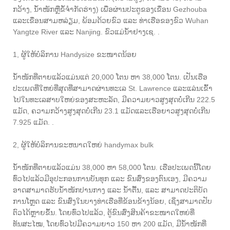
ກວ້າງ, ນ້ຳ​ໜັກ​ຫຼື​ຂໍ້​ຈຳກັດ​ຮ່າງ) ​ເພື່ອ​ຜ່ານ​ປະຕູ​ຂອງ​ເຂື່ອນ Gezhouba ​
ແລະ​ເຂື່ອນ​ສາມ​ຫລ່ຽມ, ພ້ອມ​ດ້ວຍ​ຂົວ ​ແລະ ທ່າ​ເຮືອ​ຂອງ​ຂົວ Wuhan
Yangtze River ​ແລະ Nanjing. ຂົວແມ່ນ້ຳຢາງເຊ. .
1, ຜູ້ໃຫ້ບໍລິການ Handysize ຂະໜາດນ້ອຍ
ນ້ຳໜັກທີ່ຕາຍແລ້ວແມ່ນແຕ່ 20,000 ໂຕນ ຫາ 38,000 ໂຕນ. ເປັນເຮືອ
ປະເພດທີ່ໃຫຍ່ທີ່ສຸດທີ່ສາມາດຜ່ານທະເລ St. Lawrence ແລະແລ່ນເຂົ້າ
ໄປໃນທະເລສາບໃຫຍ່ຂອງສະຫະລັດ, ມີຄວາມຍາວສູງສຸດບໍ່ເກີນ 222.5
ແມັດ, ຄວາມກວ້າງສູງສຸດບໍ່ເກີນ 23.1 ແມັດແລະເຮືອຍາວສູງສຸດບໍ່ເກີນ
7.925 ແມັດ. .
2, ຜູ້ໃຫ້ບໍລິການຂະຫນາດໃຫຍ່ handymax bulk
ນ້ຳໜັກທີ່ຕາຍແລ້ວແມ່ນ 38,000 ຫາ 58,000 ໂຕນ. ເຮືອປະເພດນີ້ໂດຍ
ທົ່ວໄປແລ້ວມີອຸປະກອນການບັນທຸກ ແລະ ຂົນສົ່ງຂອງຕົນເອງ, ມີຄວາມ
ອາດສາມາດຮັບນໍ້າໜັກປານກາງ ແລະ ນໍ້າຕື້ນ, ແລະ ສາມາດປະຕິບັດ
ການໂຫຼດ ແລະ ຂົນສົ່ງໃນບາງທ່າເຮືອທີ່ຂ້ອນຂ້າງນ້ອຍ, ເຊິ່ງສາມາດປັບ
ຕົວໄດ້ຫຼາຍຂຶ້ນ. ໂດຍທົ່ວໄປແລ້ວ, ຕູ້ຂົນສົ່ງສິນຄ້າຂະໜາດໃຫຍ່ທີ່
ທັນສະໄໝ, ໂດຍທົ່ວໄປມີຄວາມຍາວ 150 ຫາ 200 ແມັດ, ມີນ້ຳໜັກທີ່