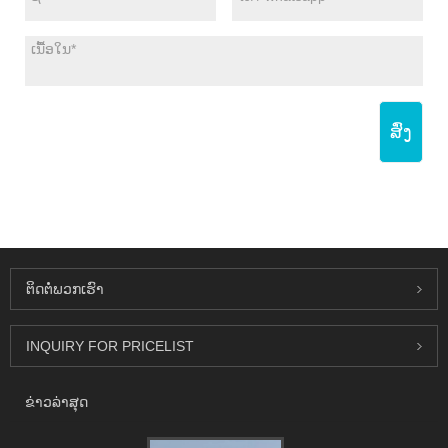
ສົ່ງ
ຕິດ​ຕໍ່​ພວກ​ເຮົາ
INQUIRY FOR PRICELIST
ຂ່າວ​ລ່າ​ສຸດ