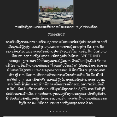
ການຂົນສົ່ງຍານພາຫະນະທີ່ປອດໄພໃນມະຫາສະຫມຸດໄປອາຟຣິກາ
2026/05/13
ການ​ຂົນ​ສົ່ງ​ຍານ​ພາ​ຫະ​ນະ​ຂ້າມ​ຊາຍ​ແດນ​ໃນ​ທະ​ເລ​ປະ​ເຊີນ​ກັບ​ການ​ທ້າ​ທາຍ​ທີ່​
ມີ​ຄວາມ​ສ່ຽງ​ສູງ, ລວມ​ທັງ​ຄວາມ​ເສຍ​ຫາຍ​ການ​ຄຸ້ມ​ຄອງ​ທ່າ​ເຮືອ, ການ​ກັດ​
ເຊາະ​ນ້ຳ​ເຄັມ, ແລະ​ການ​ເຄື່ອນ​ຍ້າຍ​ຢ່າງ​ຮ້າຍ​ແຮງ​ໃນ​ການ​ຂົນ​ສົ່ງ. ບົດ​ຄວາມ​
ນີ້​ສະ​ຫນອງ​ການ​ເບິ່ງ​ໃນ​ຄວາມ​ເລິກ​ກ່ຽວ​ກັບ​ວິ​ທີ​ການ SPEED INT'L
leverages ຫຼາຍ​ກວ່າ 20 ປີ​ຂອງ​ຄວາມ​ຊ່ຽວ​ຊານ​ດ້ານ​ມື​ອາ​ຊີບ​ເພື່ອ​ໃຫ້​ການ​
ແກ້​ໄຂ​ການ​ຂົນ​ສົ່ງ​ຍານ​ພາ​ຫະ​ນະ "ໃນ​ລະ​ດັບ​ປື້ມ​ຮຽນ​" ໄປ​ອາ​ຟຣິ​ກາ​. ບໍ່ວ່າຈະ
ເປັນການໃຊ້ຮູບແບບ "4-cars-per-container" ທີ່ມີຄ່າໃຊ້ຈ່າຍສູງຂອງພວກ
ເຮົາ ຫຼື ການຈັດການເຮືອການຄ້າຂະໜາດໃຫຍ່ຜ່ານເຮືອ Ro-Ro (Roll-
on/Roll-off), ພວກເຮົາກຳຈັດຄວາມສ່ຽງໃນການຂົນສົ່ງຜ່ານການຄວບຄຸມ
ທ່າເຮືອທີ່ເຄັ່ງຄັດ ແລະ ເຕັກນິກການຕ້ານຮອຍຂີດຂ່ວນຂອງ "ລະດັບມິນລິ
ແມັດ". ດ້ວຍບັນທຶກການຕິດຕາມທີ່ພິສູດໄດ້ຫຼາຍກວ່າ 8,976 ການຂົນສົ່ງທີ່
ປະສົບຄວາມສໍາເລັດ, ການປະສານງານຂອງທີມງານຂອງພວກເຮົາທີ່ອຸທິດຕົນ
ໄດ້ຮັບປະກັນຄໍາສັນຍາສຸດທ້າຍຂອງພວກເຮົາ: ການຈັດສົ່ງຍານພາຫະນະທຸກ
ຄັ້ງທີ່ປອດໄພ, ບໍ່ມີຄວາມເສຍຫາຍເຖິງຕະຫຼາດອາຟຣິກາ.