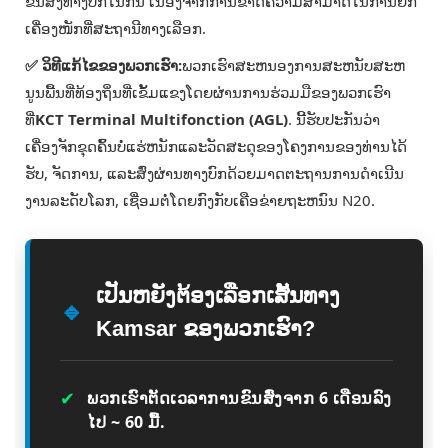
ຂົນສົ່ງທາງບົກໃນກີນີ ເນື່ອງຈາກການຂາດຄວາມສາມາດໃນການຍົກ
ເຄື່ອງໜັກທີ່ສະຖານີທາງເລືອກ.
✅ ວິທີແກ້ໄຂຂອງພວກເຮົາ:
ພວກເຮົາສະຫນອງການສະຫນັບສະຫ
ນູນພື້ນທີ່ທ້ອງຖິ່ນທີ່ເຂັ້ມແຂງໂດຍຜ່ານການຮ່ວມມືຂອງພວກເຮົາ
ທີ່
KCT Terminal Multifonction (AGL)
. ນີ້ຮັບປະກັນວ່າ
ເຄື່ອງຈັກຂຸດຄົ້ນບໍ່ແຮ່ຫນັກແລະວັດສະດຸຂອງໂຄງການຂອງທ່ານໄດ້
ຮັບ, ຈັດການ, ແລະສົ່ງຜ່ານທາງບົກດ້ວຍມາດຕະຖານການດໍາເນີນ
ງານລະດັບໂລກ, ເຊື່ອມຕໍ່ໂດຍກົງກັບເຄືອຂ່າຍຖະຫນົນ N20.
ເປັນຫຍັງຕ້ອງເລືອກເສັ້ນທາງ
🔹
Kamsar ຂອງພວກເຮົາ?
✔
ພວກເຮົາຕັດເວລາການຂົນສົ່ງຈາກ 6 ເດືອນລົງ
ໄປ ~ 60 ມື້.