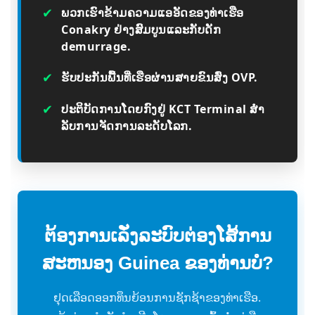
✔
ພວກເຮົາຂ້າມຄວາມແອອັດຂອງທ່າເຮືອ
Conakry ຢ່າງສົມບູນແລະກັບດັກ
demurrage.
✔
ຮັບປະກັນພື້ນທີ່ເຮືອຜ່ານສາຍຂົນສົ່ງ OVP.
✔
ປະຕິບັດການໂດຍກົງຢູ່ KCT Terminal ສໍາ
ລັບການຈັດການລະດັບໂລກ.
ຕ້ອງການເລັ່ງລະບົບຕ່ອງໂສ້ການ
ສະຫນອງ Guinea ຂອງທ່ານບໍ?
ຢຸດເລືອດອອກທຶນຍ້ອນການຊັກຊ້າຂອງທ່າເຮືອ.