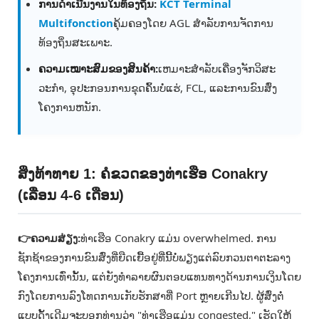
ການດໍາເນີນງານໃນທ້ອງຖິ່ນ:
KCT Terminal
Multifonction
ຄຸ້ມຄອງໂດຍ AGL ສໍາລັບການຈັດການ
ທ້ອງຖິ່ນສະເພາະ.
ຄວາມເໝາະສົມຂອງສິນຄ້າ:
ເຫມາະສໍາລັບເຄື່ອງຈັກວິສະ
ວະກໍາ, ອຸປະກອນການຂຸດຄົ້ນບໍ່ແຮ່, FCL, ແລະການຂົນສົ່ງ
ໂຄງການຫນັກ.
ສິ່ງທ້າທາຍ 1: ຄໍຂວດຂອງທ່າເຮືອ Conakry
(ເລື່ອນ 4-6 ເດືອນ)
👉ຄວາມສ່ຽງ:
ທ່າເຮືອ Conakry ແມ່ນ overwhelmed. ການ
ຊັກຊ້າຂອງການຂົນສົ່ງທີ່ຍືດເຍື້ອຢູ່ທີ່ນີ້ບໍ່ພຽງແຕ່ລົບກວນຕາຕະລາງ
ໂຄງການເທົ່ານັ້ນ, ແຕ່ຍັງທໍາລາຍຜົນຕອບແທນທາງດ້ານການເງິນໂດຍ
ກົງໂດຍການລົງໂທດການເກັບຮັກສາທີ່ Port ຫຼາຍເກີນໄປ. ຜູ້ສົ່ງຕໍ່
ແບບດັ້ງເດີມຈະບອກທ່ານວ່າ "ທ່າເຮືອແມ່ນ congested," ເຮັດໃຫ້