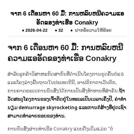
ຈາກ 6 ເດືອນຫາ 60 ມື້: ການຫລົບຫນີຄວາມແອ
ອັດຂອງທ່າເຮືອ Conakry
●
2026-04-22
●
32
●
ຝາກຂໍ້ຄວາມໃຫ້ຂ້ອຍ
ຈາກ 6 ເດືອນຫາ 60 ມື້: ການຫລົບຫນີ
ຄວາມແອອັດຂອງທ່າເຮືອ Conakry
ສໍາລັບລູກຄ້າວິສາຫະກິດສາກົນທີ່ດໍາເນີນໂຄງການຂຸດຄົ້ນບໍ່ແຮ່
ແລະໂຄງລ່າງພື້ນຖານໃນປະເທດກີນີ, ອາຟຣິກາຕາເວັນຕົກ,
ການຄາດຄະເນການຂົນສົ່ງໄດ້ກາຍເປັນສິ່ງທ້າທາຍທີ່ສໍາຄັນ.
ຖ້າ
ວັດສະດຸໂຄງການຂອງເຈົ້າຕິດຢູ່ໃນທະເລເປັນເວລາເຄິ່ງປີ, ຄ່າທໍາ
ນຽມ demurrage skyrocketing ແລະການກໍ່ສ້າງທີ່ຢຸດເຊົາ
ສາມາດທໍາລາຍຂອບຂອງທ່ານ.
ການຂົນສົ່ງຜ່ານທ່າເຮືອ Conakry ແບບດັ້ງເດີມແມ່ນ "ບໍ່