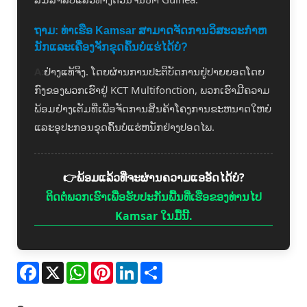
ຖາມ: ທ່າເຮືອ Kamsar ສາມາດຈັດການວິສະວະກໍາຫ
ນັກແລະເຄື່ອງຈັກຂຸດຄົ້ນບໍ່ແຮ່ໄດ້ບໍ?
A:
ຢ່າງແທ້ຈິງ. ໂດຍຜ່ານການປະຕິບັດການຢູ່ປາຍຍອດໂດຍ
ກົງຂອງພວກເຮົາຢູ່ KCT Multifonction, ພວກເຮົາມີຄວາມ
ພ້ອມຢ່າງເຕັມທີ່ເພື່ອຈັດການສິນຄ້າໂຄງການຂະຫນາດໃຫຍ່
ແລະອຸປະກອນຂຸດຄົ້ນບໍ່ແຮ່ຫນັກຢ່າງປອດໄພ.
👉ພ້ອມແລ້ວທີ່ຈະຜ່ານຄວາມແອອັດໄດ້ບໍ?
ຕິດຕໍ່ພວກເຮົາເພື່ອຮັບປະກັນພື້ນທີ່ເຮືອຂອງທ່ານໄປ
Kamsar ໃນມື້ນີ້.
Facebook
X
WhatsApp
Pinterest
LinkedIn
Share