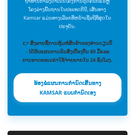
ຖ້າທ່ານກໍາລັງດໍາເນີນໂຄງການຂຸດຄົ້ນບໍ່ແຮ່ຫຼື
ໂຄງລ່າງພື້ນຖານໃນປະເທດກີນີ, ເສັ້ນທາງ
Kamsar ແມ່ນທາງເລືອກທີ່ຫນ້າເຊື່ອຖືທີ່ສຸດໃນ
ປະຈຸບັນ.
👉 ສົ່ງລາຍຊື່ການຫຸ້ມຫໍ່ສິນຄ້າຂອງທ່ານດຽວນີ້
- ໄດ້ຮັບແຜນການຂົນສົ່ງເບື້ອງຕົ້ນ 60 ມື້ແລະ
ການຄາດຄະເນຄ່າໃຊ້ຈ່າຍພາຍໃນ 24 ຊົ່ວໂມງ.
ຮ້ອງຂໍແຜນການກຳນົດເສັ້ນທາງ
KAMSAR ແບບກຳນົດເອງ