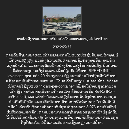
ການຂົນສົ່ງຍານພາຫະນະທີ່ປອດໄພໃນມະຫາສະຫມຸດໄປອາຟຣິກາ
2026/05/13
ການ​ຂົນ​ສົ່ງ​ຍານ​ພາ​ຫະ​ນະ​ຂ້າມ​ຊາຍ​ແດນ​ໃນ​ທະ​ເລ​ປະ​ເຊີນ​ກັບ​ການ​ທ້າ​ທາຍ​ທີ່​
ມີ​ຄວາມ​ສ່ຽງ​ສູງ, ລວມ​ທັງ​ຄວາມ​ເສຍ​ຫາຍ​ການ​ຄຸ້ມ​ຄອງ​ທ່າ​ເຮືອ, ການ​ກັດ​
ເຊາະ​ນ້ຳ​ເຄັມ, ແລະ​ການ​ເຄື່ອນ​ຍ້າຍ​ຢ່າງ​ຮ້າຍ​ແຮງ​ໃນ​ການ​ຂົນ​ສົ່ງ. ບົດ​ຄວາມ​
ນີ້​ສະ​ຫນອງ​ການ​ເບິ່ງ​ໃນ​ຄວາມ​ເລິກ​ກ່ຽວ​ກັບ​ວິ​ທີ​ການ SPEED INT'L
leverages ຫຼາຍ​ກວ່າ 20 ປີ​ຂອງ​ຄວາມ​ຊ່ຽວ​ຊານ​ດ້ານ​ມື​ອາ​ຊີບ​ເພື່ອ​ໃຫ້​ການ​
ແກ້​ໄຂ​ການ​ຂົນ​ສົ່ງ​ຍານ​ພາ​ຫະ​ນະ "ໃນ​ລະ​ດັບ​ປື້ມ​ຮຽນ​" ໄປ​ອາ​ຟຣິ​ກາ​. ບໍ່ວ່າຈະ
ເປັນການໃຊ້ຮູບແບບ "4-cars-per-container" ທີ່ມີຄ່າໃຊ້ຈ່າຍສູງຂອງພວກ
ເຮົາ ຫຼື ການຈັດການເຮືອການຄ້າຂະໜາດໃຫຍ່ຜ່ານເຮືອ Ro-Ro (Roll-
on/Roll-off), ພວກເຮົາກຳຈັດຄວາມສ່ຽງໃນການຂົນສົ່ງຜ່ານການຄວບຄຸມ
ທ່າເຮືອທີ່ເຄັ່ງຄັດ ແລະ ເຕັກນິກການຕ້ານຮອຍຂີດຂ່ວນຂອງ "ລະດັບມິນລິ
ແມັດ". ດ້ວຍບັນທຶກການຕິດຕາມທີ່ພິສູດໄດ້ຫຼາຍກວ່າ 8,976 ການຂົນສົ່ງທີ່
ປະສົບຄວາມສໍາເລັດ, ການປະສານງານຂອງທີມງານຂອງພວກເຮົາທີ່ອຸທິດຕົນ
ໄດ້ຮັບປະກັນຄໍາສັນຍາສຸດທ້າຍຂອງພວກເຮົາ: ການຈັດສົ່ງຍານພາຫະນະທຸກ
ຄັ້ງທີ່ປອດໄພ, ບໍ່ມີຄວາມເສຍຫາຍເຖິງຕະຫຼາດອາຟຣິກາ.