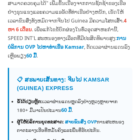
ສາມາດຄວບຄຸມໄດ້" ເພີ່ມຂຶ້ນເນື່ອງຈາກການຊັກຊ້າຂອງເຮືອ
ຢ່າງຮຸນແຮງແລະຄວາມແອອັດທີ່ທ່າເຮືອຢ່າງຫນັກ, ເຮັດໃຫ້
ເວລາຂົນສົ່ງທັງຫມົດຈາກຈີນໄປ Guinea ມີຄວາມໂສກເສົ້າ.
4
ຫາ 6 ເດືອນ
. ເພື່ອແກ້ໄຂຂໍ້ບົກຜ່ອງໃນທົ່ວອຸດສາຫະກໍານີ້,
SPEED INT'L ສະຫນອງທາງເລືອກທີ່ມີປະສິດທິພາບສູງ:
ການ
ບໍລິການ OVP ໄປຫາທ່າເຮືອ Kamsar
, ຕັດເວລາຜ່ານແດນລົງ
ເຫຼືອພຽງ
60 ມື້
.
📋 ສະພາບເສັ້ນທາງ: ຈີນໄປ KAMSAR
(GUINEA) EXPRESS
ຂໍ້ໄດ້ປຽບຫຼັກ:
ເວລາຜ່ານແດນຫຼຸດລົງຢ່າງຫຼວງຫຼາຍຈາກ
60 ມື້
180+ ມື້ມາເປັນປະມານ
.
ຜູ້ໃຫ້ບໍລິການຍຸດທະສາດ:
ສາຍຂົນສົ່ງ OVP
ການສະຫນອງ
ຕາຕະລາງເຮືອທີ່ຫມັ້ນຄົງແລະພື້ນທີ່ຮັບປະກັນ.