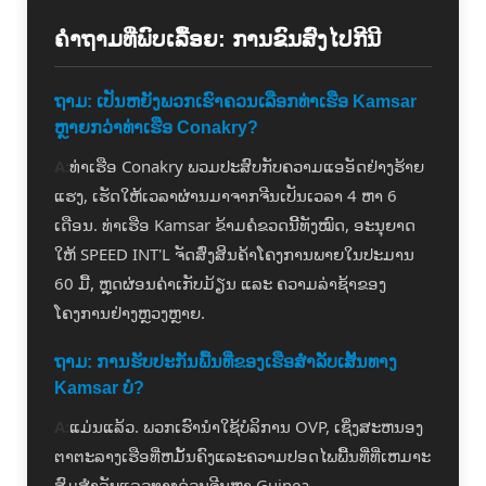
ຄໍາຖາມທີ່ພົບເລື້ອຍ: ການຂົນສົ່ງໄປກີນີ
ຖາມ: ເປັນຫຍັງພວກເຮົາຄວນເລືອກທ່າເຮືອ Kamsar
ຫຼາຍກວ່າທ່າເຮືອ Conakry?
A:
ທ່າ​ເຮືອ Conakry ພວມ​ປະສົບ​ກັບ​ຄວາມ​ແອ​ອັດ​ຢ່າງ​ຮ້າຍ​
ແຮງ, ​ເຮັດ​ໃຫ້​ເວລາ​ຜ່ານ​ມາ​ຈາກ​ຈີນ​ເປັນ​ເວລາ 4 ຫາ 6 ​
ເດືອນ. ທ່າເຮືອ Kamsar ຂ້າມຄໍຂວດນີ້ທັງໝົດ, ອະນຸຍາດ
ໃຫ້ SPEED INT'L ຈັດສົ່ງສິນຄ້າໂຄງການພາຍໃນປະມານ
60 ມື້, ຫຼຸດຜ່ອນຄ່າເກັບມ້ຽນ ແລະ ຄວາມລ່າຊ້າຂອງ
ໂຄງການຢ່າງຫຼວງຫຼາຍ.
ຖາມ: ການຮັບປະກັນພື້ນທີ່ຂອງເຮືອສໍາລັບເສັ້ນທາງ
Kamsar ບໍ?
A:
ແມ່ນແລ້ວ. ພວກເຮົານໍາໃຊ້ບໍລິການ OVP, ເຊິ່ງສະຫນອງ
ຕາຕະລາງເຮືອທີ່ຫມັ້ນຄົງແລະຄວາມປອດໄພພື້ນທີ່ທີ່ເຫມາະ
ສົມສໍາລັບແລວທາງດ່ວນຈີນຫາ Guinea.