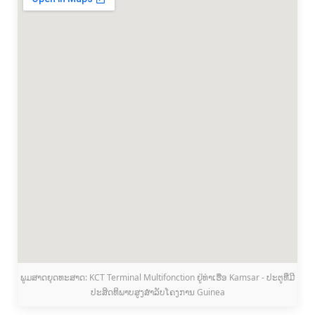
ພູມສາດຍຸດທະສາດ: KCT Terminal Multifonction ຢູ່ທ່າເຮືອ Kamsar - ປະຕູທີ່ມີ
ປະສິດທິພາບສູງສໍາລັບໂຄງການ Guinea