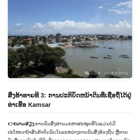
ສິ່ງທ້າທາຍທີ 3: ການປະຕິບັດຫນ້າດິນທີ່ເຊື່ອຖືໄດ້ຢູ່
ທ່າເຮືອ Kamsar
👉ຄວາມສ່ຽງ:
ການຂົນສົ່ງຜ່ານມະຫາສະໝຸດທີ່ໄວແມ່ນບໍ່ມີ
ປະໂຫຍດຖ້າສິນຄ້າຕິດຂັດໃນລະຫວ່າງການຂົນສົ່ງທ້ອງຖິ່ນ ຫຼືການ