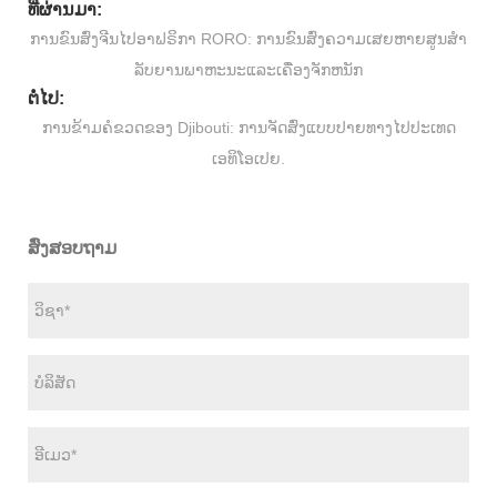
ທີ່ຜ່ານມາ:
ການຂົນສົ່ງຈີນໄປອາຟຣິກາ RORO: ການຂົນສົ່ງຄວາມເສຍຫາຍສູນສໍາ
ລັບຍານພາຫະນະແລະເຄື່ອງຈັກຫນັກ
ຕໍ່ໄປ:
ການຂ້າມຄໍຂວດຂອງ Djibouti: ການຈັດສົ່ງແບບປາຍທາງໄປປະເທດ
ເອທິໂອເປຍ.
ສົ່ງສອບຖາມ