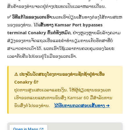
ສິນຄ້າຂອງທ່ານຈອດຢູ່ຕ່າງປະເທດເປັນເວລາຫລາຍເດືອນ.
✅ ວິທີແກ້ໄຂຂອງພວກເຮົາ:
ພວກເຮົາປ່ຽນເສັ້ນທາງຕ່ອງໂສ້ການສະຫ
ນອງຂອງທ່ານ. ໄດ້
ເສັ້ນທາງ Kamsar Port bypasses
terminal Conakry ຕົ້ນຕໍທັງຫມົດ
, ຢ່າງຫຼວງຫຼາຍລົບລ້າງຄວາມ
ສ່ຽງຂອງການຈັດແຖວເຮືອແລະຄ່າທໍານຽມການເກັບຮັກສາທີ່ບໍ່
ສາມາດຄາດເດົາໄດ້. ພວກເຮົາໃຊ້ເວລາການຄວບຄຸມຂອງໄລຍະ
ເວລາກັບຄືນໄປບ່ອນຢູ່ໃນມືຂອງພວກເຮົາ.
⚠️ ປະຈຸບັນວັດສະດຸໂຄງການຂອງທ່ານຊັກຊ້າຢູ່ທ່າເຮືອ
Conakry ບໍ?
ຢຸດການສູນເສຍເວລາແລະເງິນ. ໃຫ້ຜູ້ຊ່ຽວຊານຂອງພວກ
ເຮົາອອກແບບແຜນການຂົນສົ່ງ Kamsar 60 ມື້ສໍາລັບການ
ຂົນສົ່ງຕໍ່ໄປຂອງທ່ານ.
ໄດ້ຮັບການກວດສອບເສັ້ນທາງ ➔