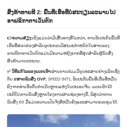
ສິ່ງທ້າທາຍທີ 2: ພື້ນທີ່ເຮືອທີ່ບໍ່ສະຖຽນລະພາບໄປ
ອາຟຣິກາຕາເວັນຕົກ
👉ຄວາມສ່ຽງ:
ເຖິງແມ່ນວ່າມີເສັ້ນທາງທີ່ໄວກວ່າ, ການຮັບປະກັນພື້ນທີ່
ເຮືອທີ່ສອດຄ່ອງສໍາລັບອຸປະກອນວິສະວະກໍາຫນັກໃນສາຍຂອງ
ອາຟຣິກາຕາເວັນຕົກແມ່ນມີຄວາມຫຍຸ້ງຍາກທີ່ສຸດສໍາລັບຜູ້ຂົນສົ່ງ
ສິນຄ້າມາດຕະຖານ.
✅ ວິທີແກ້ໄຂຂອງພວກເຮົາ:
ຜ່ານ​ການ​ຮ່ວມ​ມື​ຍຸດ​ທະ​ສາດ​ຢ່າງ​ເລິກ​ເຊິ່ງ​
ກັບ ສ
ສາຍຂົນສົ່ງ OVP
, SPEED INT'L ຮັບປະກັນພື້ນທີ່ເຮືອທີ່ຫມັ້ນ
ຄົງຈາກທ່າເຮືອຕົ້ນກໍາເນີດຫຼາຍແຫ່ງໃນປະເທດຈີນ. ພວກເຮົາໄດ້
ປະຕິບັດການຂົນສົ່ງຫຼາຍໂຄງການຜ່ານຊ່ອງທາງນີ້, ພິສູດວ່າການ
ຂົນສົ່ງ 60 ມື້ແມ່ນຄວາມເປັນຈິງທີ່ຫມັ້ນຄົງແລະສາມາດຄວບຄຸມໄດ້.