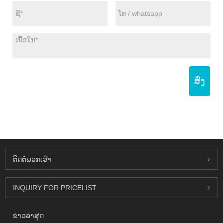
ສົ່ງ
ຕິດ​ຕໍ່​ພວກ​ເຮົາ
INQUIRY FOR PRICELIST
ຂ່າວ​ລ່າ​ສຸດ