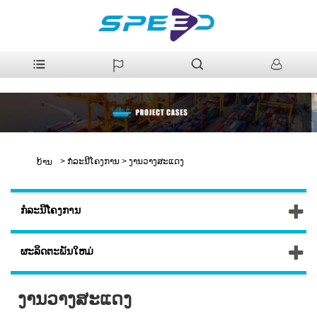
>
ກໍລະນີໂຄງການ
>
ງານວາງສະແດງ
ບ້ານ
ກໍລະນີໂຄງການ
ຜະລິດຕະພັນໃຫມ່
ງານວາງສະແດງ